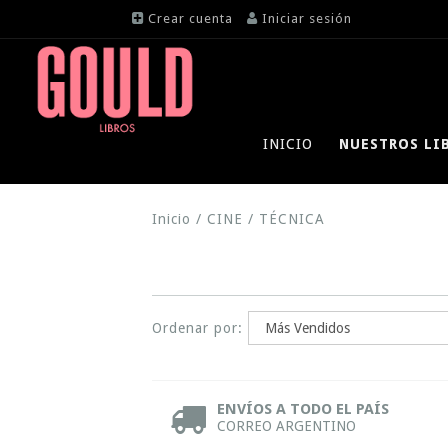
Crear cuenta
Iniciar sesión
INICIO
NUESTROS LI
Inicio
/
CINE
/
TÉCNICA
Ordenar por:
ENVÍOS A TODO EL PAÍS
CORREO ARGENTINO