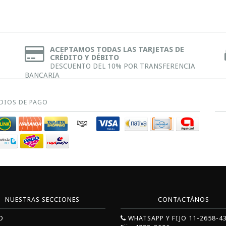
ACEPTAMOS TODAS LAS TARJETAS DE
CRÉDITO Y DÉBITO
DESCUENTO DEL 10% POR TRANSFERENCIA
BANCARIA
DIOS DE PAGO
NUESTRAS SECCIONES
CONTACTÁNOS
O
WHATSAPP Y FIJO 11-2658-4