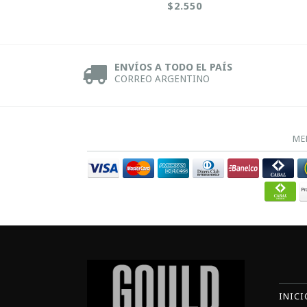
$2.550
ENVÍOS A TODO EL PAÍS
CORREO ARGENTINO
ME
INICI