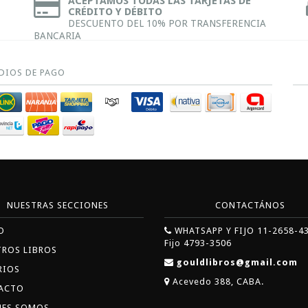
ACEPTAMOS TODAS LAS TARJETAS DE
CRÉDITO Y DÉBITO
DESCUENTO DEL 10% POR TRANSFERENCIA
BANCARIA
DIOS DE PAGO
NUESTRAS SECCIONES
CONTACTÁNOS
O
WHATSAPP Y FIJO 11-2658-4
Fijo 4793-3506
TROS LIBROS
gouldlibros@gmail.com
RIOS
Acevedo 388, CABA.
ACTO
NES SOMOS