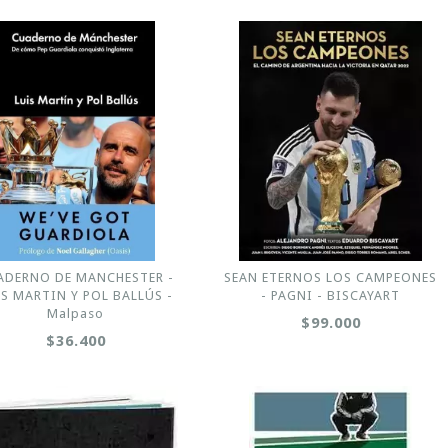
ADERNO DE MANCHESTER -
SEAN ETERNOS LOS CAMPEONES
IS MARTIN Y POL BALLÚS -
- PAGNI - BISCAYART
Malpaso
$99.000
$36.400