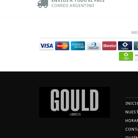
ENVÍOS A TODO EL PAÍS
CORREO ARGENTINO
ME
INICI
NUES
HORA
CONT
QUIÉ