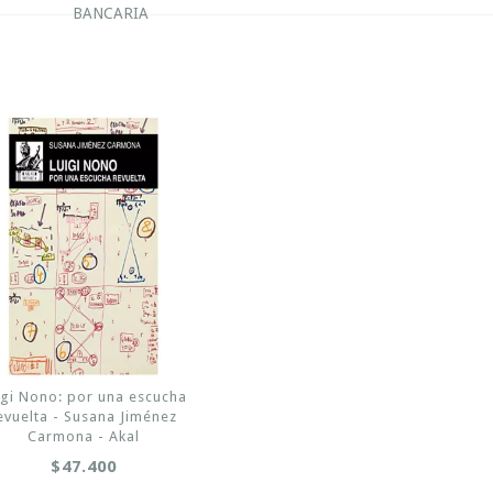
BANCARIA
igi Nono: por una escucha
evuelta - Susana Jiménez
Carmona - Akal
$47.400