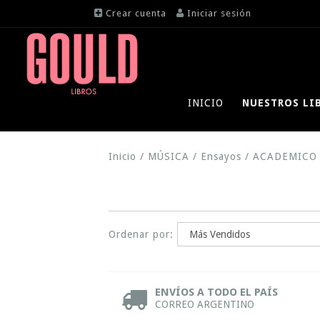
Crear cuenta
Iniciar sesión
INICIO
NUESTROS LI
Inicio
/
MÚSICA
/
Ensayos
/
ACADEMICO
Ordenar por:
ENVÍOS A TODO EL PAÍS
CORREO ARGENTINO