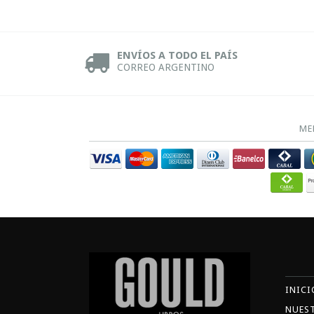
ENVÍOS A TODO EL PAÍS
CORREO ARGENTINO
ME
INICI
NUES