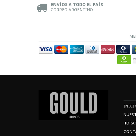
ENVÍOS A TODO EL PAÍS
CORREO ARGENTINO
ME
INICI
NUES
HORA
CONT