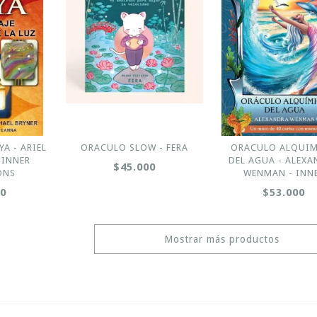
A - ARIEL
ORACULO SLOW - FERA
ORACULO ALQUI
 INNER
DEL AGUA - ALEX
$45.000
ONS
WENMAN - INN
00
$53.000
Mostrar más productos