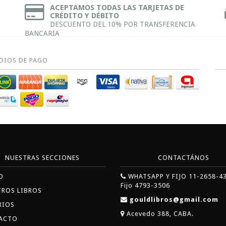
ACEPTAMOS TODAS LAS TARJETAS DE
CRÉDITO Y DÉBITO
DESCUENTO DEL 10% POR TRANSFERENCIA
BANCARIA
DIOS DE PAGO
NUESTRAS SECCIONES
CONTACTÁNOS
O
WHATSAPP Y FIJO 11-2658-4
Fijo 4793-3506
TROS LIBROS
gouldlibros@gmail.com
RIOS
Acevedo 388, CABA.
ACTO