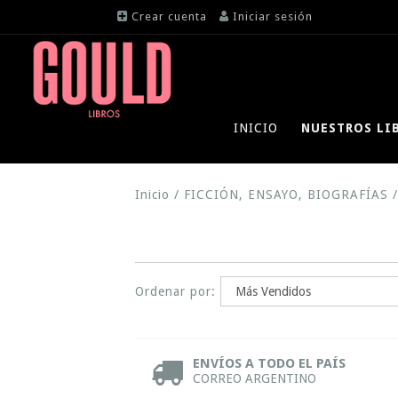
Crear cuenta
Iniciar sesión
INICIO
NUESTROS LI
Inicio
/
FICCIÓN, ENSAYO, BIOGRAFÍAS
/
Ordenar por:
ENVÍOS A TODO EL PAÍS
CORREO ARGENTINO