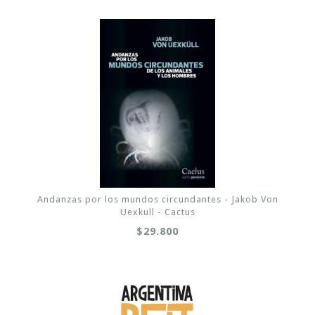
Andanzas por los mundos circundantes - Jakob Von
Uexkull - Cactus
$29.800