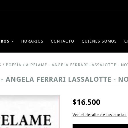
BROS
HORARIOS
CONTACTO
QUIÉNES SOMOS
C
S
/
POESÍA
/
A PELAME - ANGELA FERRARI LASSALOTTE - N
 - ANGELA FERRARI LASSALOTTE - 
$16.500
Ver el detalle de las cuotas