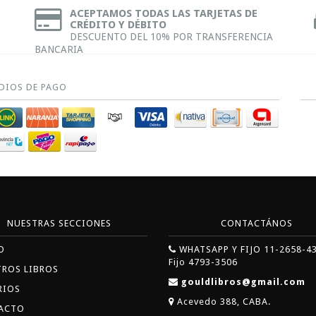
ACEPTAMOS TODAS LAS TARJETAS DE
CRÉDITO Y DÉBITO
DESCUENTO DEL 10% POR TRANSFERENCIA
BANCARIA
DIOS DE PAGO
NUESTRAS SECCIONES
CONTACTÁNOS
O
WHATSAPP Y FIJO 11-2658-4
Fijo 4793-3506
TROS LIBROS
gouldlibros@gmail.com
RIOS
Acevedo 388, CABA.
ACTO