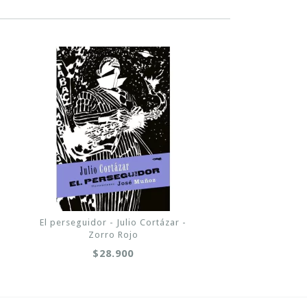
El perseguidor - Julio Cortázar -
Zorro Rojo
$28.900