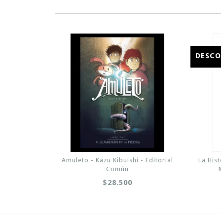
DESC
Amuleto - Kazu Kibuishi - Editorial
La His
Común
$28.500