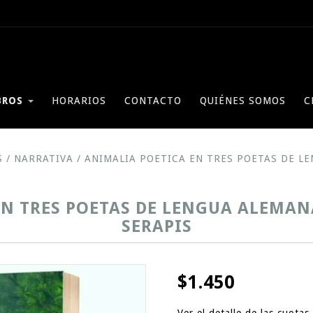
BROS
HORARIOS
CONTACTO
QUIÉNES SOMOS
C
S
/
NARRATIVA
/
ANIMALIA POETICA EN TRES POETAS DE LE
N TRES POETAS DE LENGUA ALEMANA
SERAPIS
$1.450