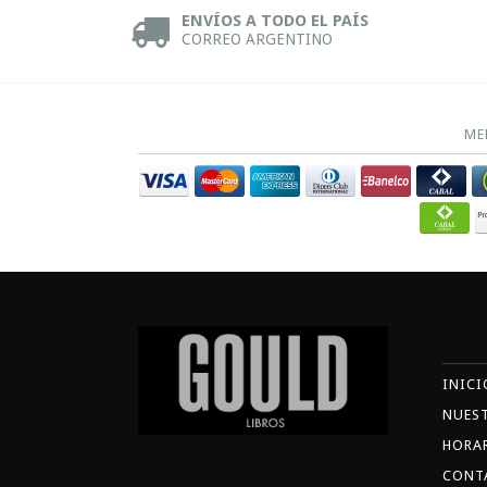
ENVÍOS A TODO EL PAÍS
CORREO ARGENTINO
ME
INICI
NUES
HORA
CONT