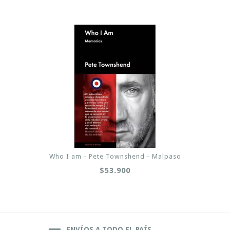
Who I am - Pete Townshend - Malpaso
$53.900
ENVÍOS A TODO EL PAÍS