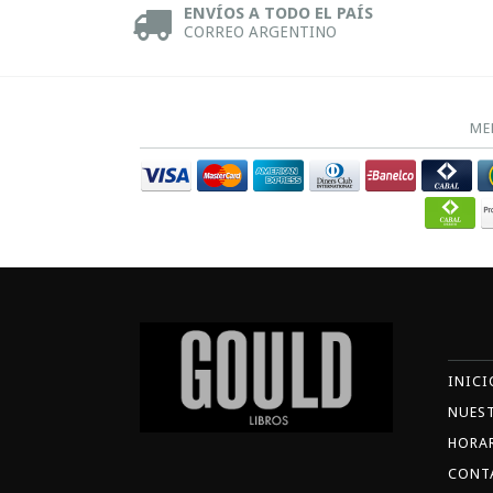
ENVÍOS A TODO EL PAÍS
CORREO ARGENTINO
ME
INICI
NUES
HORA
CONT