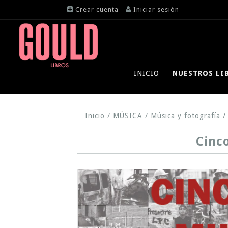
Crear cuenta
Iniciar sesión
INICIO
NUESTROS LI
Inicio
/
MÚSICA
/
Música y fotografía
/
Cinc