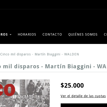
BROS
HORARIOS
CONTACTO
QUIÉNES SOMOS
C
Cinco mil disparos - Martín Biaggini - WALDEN
o mil disparos - Martín Biaggini - W
$25.000
Ver el detalle de las cuotas