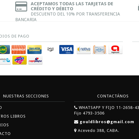
ACEPTAMOS TODAS LAS TARJETAS DE
CRÉDITO Y DÉBITO
DESCUENTO DEL 10% POR TRANSFERENCIA
BANCARIA
DIOS DE PAGO
NUESTRAS SECCIONES
CONTACTÁNOS
O
WHATSAPP Y FIJO 11-2658-4
Fijo 4793-3506
TROS LIBROS
gouldlibros@gmail.com
RIOS
Acevedo 388, CABA.
ACTO