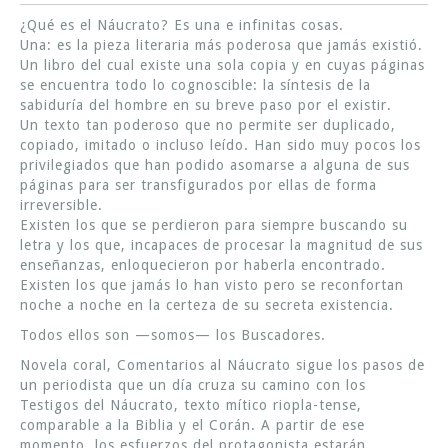
¿Qué es el Náucrato? Es una e infinitas cosas.
Una: es la pieza literaria más poderosa que jamás existió.
Un libro del cual existe una sola copia y en cuyas páginas
se encuentra todo lo cognoscible: la síntesis de la
sabiduría del hombre en su breve paso por el existir.
Un texto tan poderoso que no permite ser duplicado,
copiado, imitado o incluso leído. Han sido muy pocos los
privilegiados que han podido asomarse a alguna de sus
páginas para ser transfigurados por ellas de forma
irreversible.
Existen los que se perdieron para siempre buscando su
letra y los que, incapaces de procesar la magnitud de sus
enseñanzas, enloquecieron por haberla encontrado.
Existen los que jamás lo han visto pero se reconfortan
noche a noche en la certeza de su secreta existencia.
Todos ellos son —somos— los Buscadores.
Novela coral, Comentarios al Náucrato sigue los pasos de
un periodista que un día cruza su camino con los
Testigos del Náucrato, texto mítico riopla-tense,
comparable a la Biblia y el Corán. A partir de ese
momento, los esfuerzos del protagonista estarán