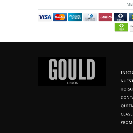
ME
INICI
NUES
HORA
CONT
QUIÉ
CLASE
PROM