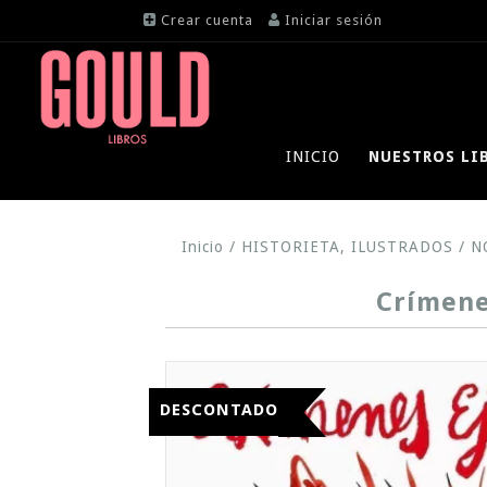
Crear cuenta
Iniciar sesión
INICIO
NUESTROS LI
Inicio
/
HISTORIETA, ILUSTRADOS
/
N
Crímene
DESCONTADO