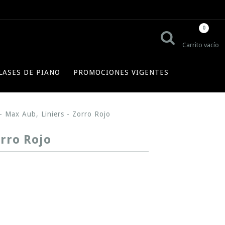
0
Carrito vacío
LASES DE PIANO
PROMOCIONES VIGENTES
- Max Aub, Liniers - Zorro Rojo
rro Rojo