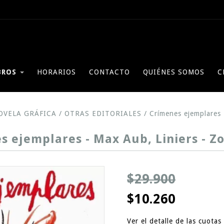
BROS
HORARIOS
CONTACTO
QUIÉNES SOMOS
C
OVELA GRÁFICA
/
OTRAS EDITORIALES
/
Crímenes ejemplares 
s ejemplares - Max Aub, Liniers - Zo
$29.900
$10.260
Ver el detalle de las cuotas