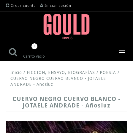
Crear cuenta
Iniciar sesión
0
Toggl
Carrito vacío
navig
Inicio
/
FICCIÓN, ENSAYO, BIOGRAFÍAS
/
POESÍA
/
CUERVO NEGRO CUERVO BLANCO - JOTAELE
ANDRADE - Añosluz
CUERVO NEGRO CUERVO BLANCO -
JOTAELE ANDRADE - Añosluz