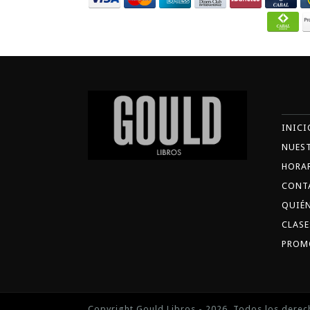
INICI
NUES
HORA
CONT
QUIÉ
CLASE
PROM
Copyright Gould Libros - 2026. Todos los derec