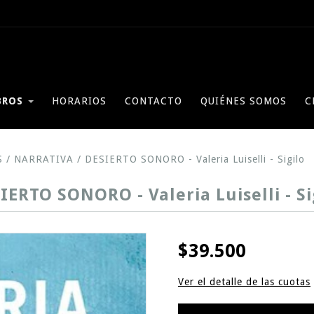
BROS
HORARIOS
CONTACTO
QUIÉNES SOMOS
C
S
/
NARRATIVA
/
DESIERTO SONORO - Valeria Luiselli - Sigilo
IERTO SONORO - Valeria Luiselli - Si
$39.500
Ver el detalle de las cuotas