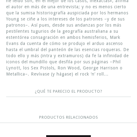
he leído son, en el mejor de los casos, inexactas», afirma
el autor en más de una entrevista; y no es menos cierto
que la sumisa historiografía auspiciada por los hermanos
Young se ciñe a los intereses de los patrones –y de sus
patronos–. Así pues, desde sus andanzas por los más
pestilentes tugurios de la geografía australiana a su
estentórea consagración en ambos hemisferios, Mark
Evans da cuenta de cómo se produjo el arduo ascenso
hasta el umbral del panteón de las esencias roqueras. De
todo ello y más (intra y extramuros) da fe la infinidad de
iconos del mundillo que desfila por sus páginas –Phil
Lynott, los Sex Pistols, Ron Wood, George Harrison o
Metallica–. Revívase (y hágase) el rock ‘n’ roll...
¿QUÉ TE PARECIO EL PRODUCTO?
PRODUCTOS RELACIONADOS