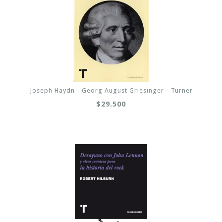
Joseph Haydn - Georg August Griesinger - Turner
$29.500