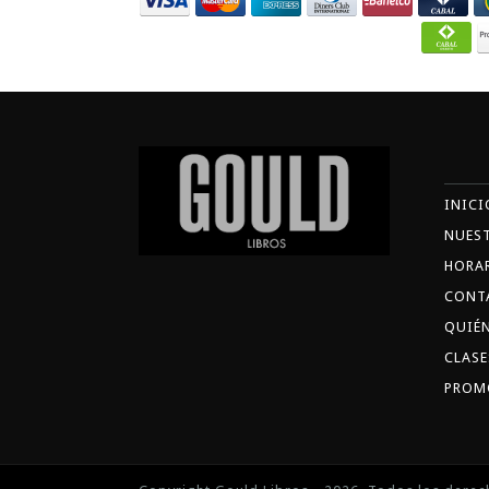
INICI
NUES
HORA
CONT
QUIÉ
CLASE
PROM