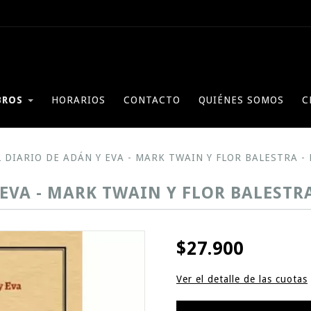
BROS
HORARIOS
CONTACTO
QUIÉNES SOMOS
C
L DIARIO DE ADÁN Y EVA - MARK TWAIN Y FLOR BALESTRA -
 EVA - MARK TWAIN Y FLOR BALESTR
$27.900
Ver el detalle de las cuotas