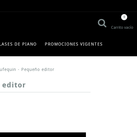
0
Carrito vacío
LASES DE PIANO
PROMOCIONES VIGENTES
oufequin - Pequeño editor
 editor