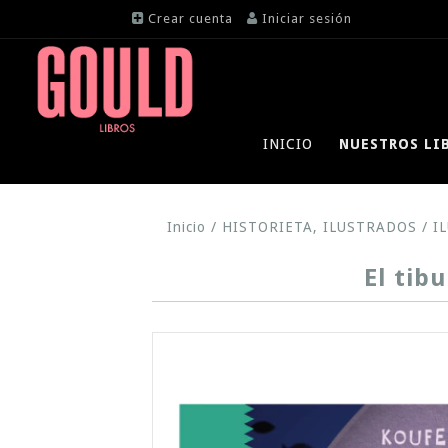
Crear cuenta
Iniciar sesión
INICIO
NUESTROS LI
Inicio
/
HISTORIETA, ILUSTRADOS
/
I
El tib