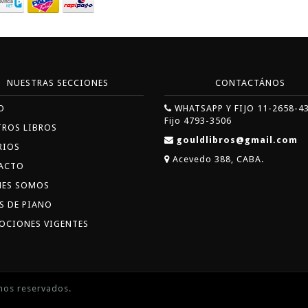
NUESTRAS SECCIONES
CONTACTÁNOS
O
WHATSAPP Y FIJO 11-2658-4
Fijo 4793-3506
TROS LIBROS
gouldlibros@gmail.com
RIOS
Acevedo 388, CABA.
ACTO
NES SOMOS
S DE PIANO
OCIONES VIGENTES
hos reservados.