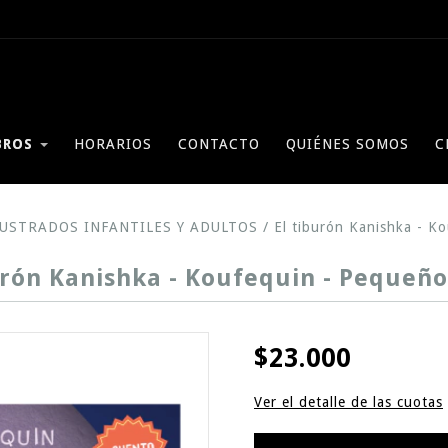
BROS
HORARIOS
CONTACTO
QUIÉNES SOMOS
C
LUSTRADOS INFANTILES Y ADULTOS
/
El tiburón Kanishka - K
urón Kanishka - Koufequin - Pequeño
$23.000
Ver el detalle de las cuotas