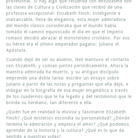
profesional. Si hay algo que recuerda con entusiasmo son
las clases de Cultura y Civilización que recibió de una
profesora excepcional: Elizabeth Finch. Inteligente e
inalcanzable, llena de elegancia, esta mujer admiradora
del mundo clásico consideraba que el mundo había
tomado el camino equivocado el día en que el Imperio
romano decidió abrazar el monoteísmo cristiano. Por eso
su héroe era el último emperador pagano: Juliano el
Apóstata.
Cuando dejó de ser su alumno, Neil mantuvo el contacto
con Elizabeth, y comían juntos periódicamente. Ahora la
maestra admirada ha muerto, y su antiguo discípulo
emprende una doble tarea: escribir un ensayo sobre
Juliano a partir de las notas y preguntas que ella dejó, e
indagar en la biografía de esa mujer enigmática a través
de los cuadernos que le ha legado y del testimonio que le
brinda su hermano, tan diferente a ella.
¿Quién fue en realidad la elusiva y fascinante Elizabeth
Finch? ¿Qué misterios escondía su personalidad? ¿Dónde
termina la admiración y empieza el amor? ¿Qué podemos
aprender de la historia y la cultura? ¿Qué es lo que da
sentido a nuestras vidas?