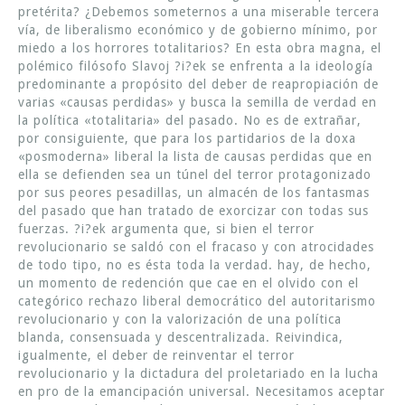
pretérita? ¿Debemos someternos a una miserable tercera
vía, de liberalismo económico y de gobierno mínimo, por
miedo a los horrores totalitarios? En esta obra magna, el
polémico filósofo Slavoj ?i?ek se enfrenta a la ideología
predominante a propósito del deber de reapropiación de
varias «causas perdidas» y busca la semilla de verdad en
la política «totalitaria» del pasado. No es de extrañar,
por consiguiente, que para los partidarios de la doxa
«posmoderna» liberal la lista de causas perdidas que en
ella se defienden sea un túnel del terror protagonizado
por sus peores pesadillas, un almacén de los fantasmas
del pasado que han tratado de exorcizar con todas sus
fuerzas. ?i?ek argumenta que, si bien el terror
revolucionario se saldó con el fracaso y con atrocidades
de todo tipo, no es ésta toda la verdad. hay, de hecho,
un momento de redención que cae en el olvido con el
categórico rechazo liberal democrático del autoritarismo
revolucionario y con la valorización de una política
blanda, consensuada y descentralizada. Reivindica,
igualmente, el deber de reinventar el terror
revolucionario y la dictadura del proletariado en la lucha
en pro de la emancipación universal. Necesitamos aceptar