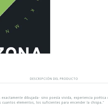
DESCRIPCIÓN DEL PRODUCTO
ás exactamente dibujada- sino poesía vivida, experiencia poétic
s cuantos elementos, los suficientes para encender la chispa."