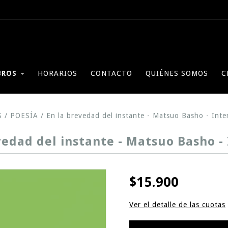
BROS
HORARIOS
CONTACTO
QUIÉNES SOMOS
C
S
/
POESÍA
/
En la brevedad del instante - Matsuo Basho - Int
vedad del instante - Matsuo Basho -
$15.900
Ver el detalle de las cuotas