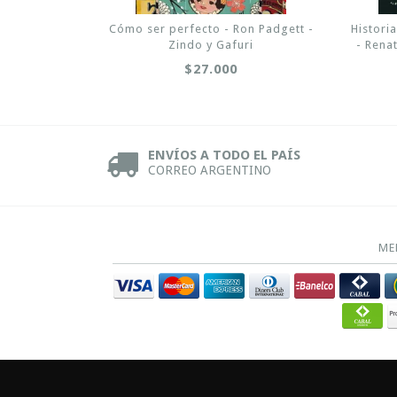
Cómo ser perfecto - Ron Padgett -
Histori
Zindo y Gafuri
- Rena
$27.000
ENVÍOS A TODO EL PAÍS
CORREO ARGENTINO
ME