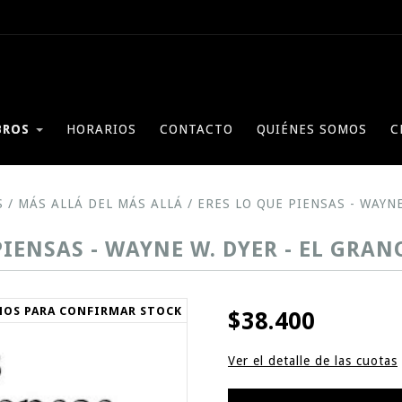
BROS
HORARIOS
CONTACTO
QUIÉNES SOMOS
C
S
/
MÁS ALLÁ DEL MÁS ALLÁ
/
ERES LO QUE PIENSAS - WAYN
PIENSAS - WAYNE W. DYER - EL GRA
NOS PARA CONFIRMAR STOCK
$38.400
Ver el detalle de las cuotas