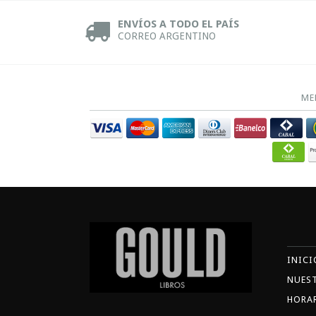
ENVÍOS A TODO EL PAÍS
CORREO ARGENTINO
ME
INICI
NUES
HORA