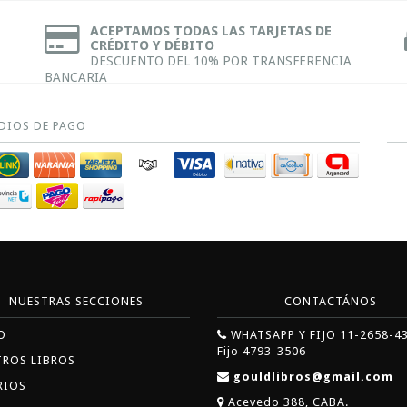
ACEPTAMOS TODAS LAS TARJETAS DE
CRÉDITO Y DÉBITO
DESCUENTO DEL 10% POR TRANSFERENCIA
BANCARIA
DIOS DE PAGO
NUESTRAS SECCIONES
CONTACTÁNOS
O
WHATSAPP Y FIJO 11-2658-4
Fijo 4793-3506
TROS LIBROS
gouldlibros@gmail.com
RIOS
Acevedo 388, CABA.