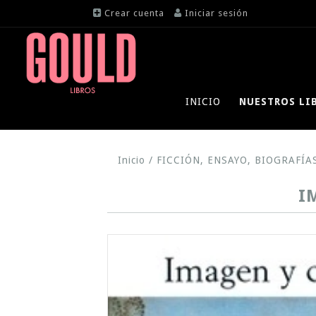
Crear cuenta
Iniciar sesión
INICIO
NUESTROS LI
Inicio
/
FICCIÓN, ENSAYO, BIOGRAFÍA
I