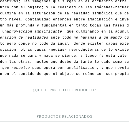
ceptivas; las imágenes que surgen en el encuentro entre 
ntro con el objeto; y la realidad de las imágenes-recuer
culmina en la saturación de la realidad simbólica que de
tro nivel. Continuidad entonces entre imaginación e inve
un más profunda y fundamental en tanto todas las fases d
 una
proyección amplificante
, que culminando en la acumul
oración de realidades ante todo no-humanas a un mundo qu
to pero donde no todo da igual, donde existen capas exte
stación, otras capas –medias­– reproductoras de lo exist
nde nada se gana y nada se pierde, y luego (y esta vale 
nden las otras, núcleo que desborda tanto lo dado como s
 que resuelve
pues opera por amplificación, y que revel
n en el sentido de que el objeto se reúne con sus propia
¿QUÉ TE PARECIO EL PRODUCTO?
PRODUCTOS RELACIONADOS