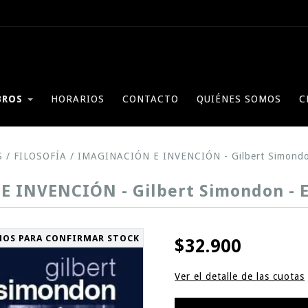
BROS
HORARIOS
CONTACTO
QUIÉNES SOMOS
C
S
/
FILOSOFÍA
/
IMAGINACIÓN E INVENCIÓN - Gilbert Simondon 
 INVENCIÓN - Gilbert Simondon - Ed
NOS PARA CONFIRMAR STOCK
$32.900
Ver el detalle de las cuotas