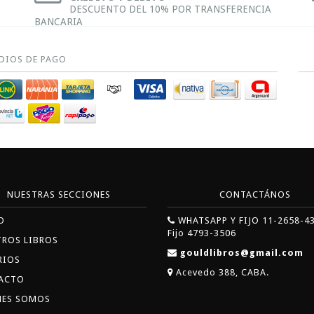
DESCUENTO DEL 10% POR TRANSFERENCIA
BANCARIA
DIOS DE PAGO
NUESTRAS SECCIONES
CONTACTÁNOS
O
WHATSAPP Y FIJO 11-2658-4
Fijo 4793-3506
TROS LIBROS
gouldlibros@gmail.com
RIOS
Acevedo 388, CABA.
ACTO
NES SOMOS