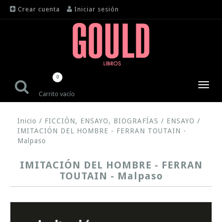
Crear cuenta
Iniciar sesión
0
Toggl
Carrito vacío
navig
Inicio
/
FICCIÓN, ENSAYO, BIOGRAFÍAS
/
ENSAYO
/
IMITACIÓN DEL HOMBRE - FERRAN TOUTAIN -
Malpaso
IMITACIÓN DEL HOMBRE - FERRAN
TOUTAIN - Malpaso