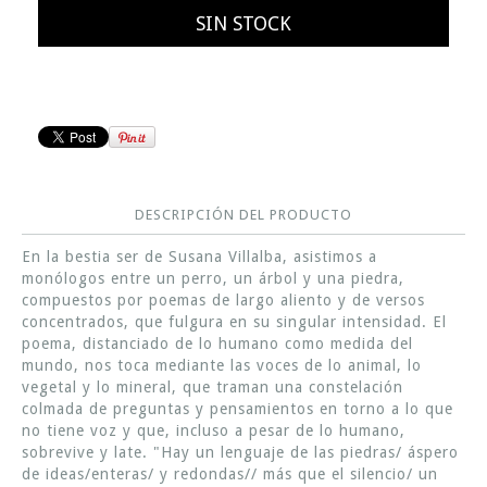
DESCRIPCIÓN DEL PRODUCTO
En la bestia ser de Susana Villalba, asistimos a
monólogos entre un perro, un árbol y una piedra,
compuestos por poemas de largo aliento y de versos
concentrados, que fulgura en su singular intensidad. El
poema, distanciado de lo humano como medida del
mundo, nos toca mediante las voces de lo animal, lo
vegetal y lo mineral, que traman una constelación
colmada de preguntas y pensamientos en torno a lo que
no tiene voz y que, incluso a pesar de lo humano,
sobrevive y late. "Hay un lenguaje de las piedras/ áspero
de ideas/enteras/ y redondas// más que el silencio/ un