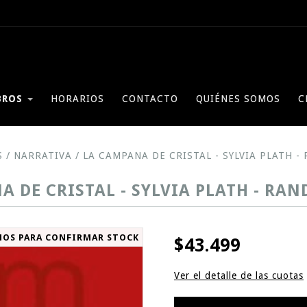
BROS
HORARIOS
CONTACTO
QUIÉNES SOMOS
C
S
/
NARRATIVA
/
LA CAMPANA DE CRISTAL - SYLVIA PLATH 
A DE CRISTAL - SYLVIA PLATH - RA
NOS PARA CONFIRMAR STOCK
$43.499
Ver el detalle de las cuotas