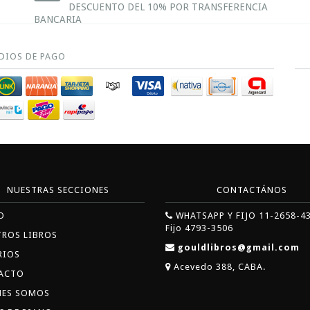
DESCUENTO DEL 10% POR TRANSFERENCIA
BANCARIA
DIOS DE PAGO
NUESTRAS SECCIONES
CONTACTÁNOS
O
WHATSAPP Y FIJO 11-2658-4
Fijo 4793-3506
TROS LIBROS
gouldlibros@gmail.com
RIOS
Acevedo 388, CABA.
ACTO
NES SOMOS