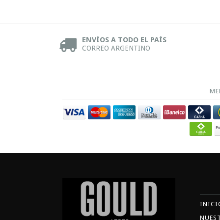
ENVÍOS A TODO EL PAÍS
CORREO ARGENTINO
ME
INICI
NUES