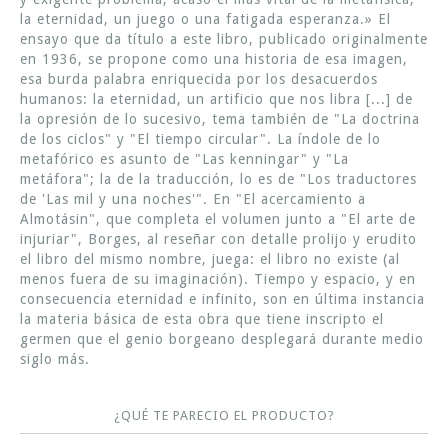
la eternidad, un juego o una fatigada esperanza.» El
ensayo que da título a este libro, publicado originalmente
en 1936, se propone como una historia de esa imagen,
esa burda palabra enriquecida por los desacuerdos
humanos: la eternidad, un artificio que nos libra [...] de
la opresión de lo sucesivo, tema también de "La doctrina
de los ciclos" y "El tiempo circular". La índole de lo
metafórico es asunto de "Las kenningar" y "La
metáfora"; la de la traducción, lo es de "Los traductores
de 'Las mil y una noches'". En "El acercamiento a
Almotásin", que completa el volumen junto a "El arte de
injuriar", Borges, al reseñar con detalle prolijo y erudito
el libro del mismo nombre, juega: el libro no existe (al
menos fuera de su imaginación). Tiempo y espacio, y en
consecuencia eternidad e infinito, son en última instancia
la materia básica de esta obra que tiene inscripto el
germen que el genio borgeano desplegará durante medio
siglo más.
¿QUÉ TE PARECIO EL PRODUCTO?