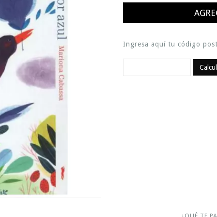
Ingresa aquí tu código post
Calcu
¿QUÉ TE P