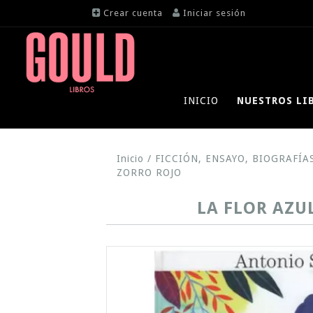
Crear cuenta
Iniciar sesión
INICIO
NUESTROS LI
Inicio
/
FICCIÓN, ENSAYO, BIOGRAFÍA
ZORRO ROJO
LA FLOR AZU