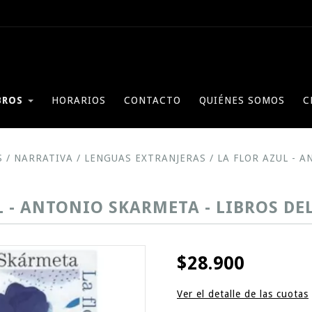
BROS
HORARIOS
CONTACTO
QUIÉNES SOMOS
C
S
/
NARRATIVA
/
LENGUAS EXTRANJERAS
/
LA FLOR AZUL - 
L - ANTONIO SKARMETA - LIBROS DE
$28.900
Ver el detalle de las cuotas