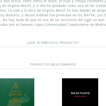
o que evoca, como indica el titulo, el flujo y reflujo constante
ia de Virginia Woolf, y si ella ha quedado como una de las crea
ca. La vida y la obra de Virginia Woolf no han dejado de despert
as muy diversos, y Nicole Kidman fue premiada en los BAFTA, Los 
as. No hay duda de que es una de las escritoras del siglo xx ma
 a cabo por el Damaso Lopez (Universidad Complutense de Madri
¿QUÉ TE PARECIO EL PRODUCTO?
PRODUCTOS RELACIONADOS