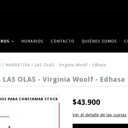
BROS
HORARIOS
CONTACTO
QUIÉNES SOMOS
C
S
/
NARRATIVA
/
LAS OLAS - Virginia Woolf - Edhasa
LAS OLAS - Virginia Woolf - Edhasa
NOS PARA CONFIRMAR STOCK
$43.900
Ver el detalle de las cuotas