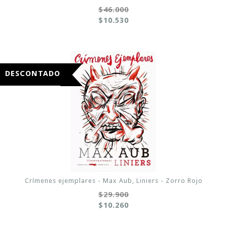
$46.000
$10.530
DESCONTADO
Crímenes ejemplares - Max Aub, Liniers - Zorro Rojo
$29.900
$10.260