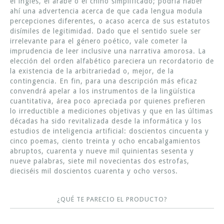
el inglés, el árabe o el chino simplificado; podría haber
ahí una advertencia acerca de que cada lengua modula
percepciones diferentes, o acaso acerca de sus estatutos
disímiles de legitimidad. Dado que el sentido suele ser
irrelevante para el género poético, vale cometer la
imprudencia de leer inclusive una narrativa amorosa. La
elección del orden alfabético pareciera un recordatorio de
la existencia de la arbitrariedad o, mejor, de la
contingencia. En fin, para una descripción más eficaz
convendrá apelar a los instrumentos de la lingüística
cuantitativa, área poco apreciada por quienes prefieren
lo irreductible a mediciones objetivas y que en las últimas
décadas ha sido revitalizada desde la informática y los
estudios de inteligencia artificial: doscientos cincuenta y
cinco poemas, ciento treinta y ocho encabalgamientos
abruptos, cuarenta y nueve mil quinientas sesenta y
nueve palabras, siete mil novecientas dos estrofas,
dieciséis mil doscientos cuarenta y ocho versos.
¿QUÉ TE PARECIO EL PRODUCTO?