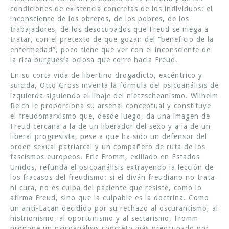
condiciones de existencia concretas de los individuos: el
inconsciente de los obreros, de los pobres, de los
trabajadores, de los desocupados que Freud se niega a
tratar, con el pretexto de que gozan del “beneficio de la
enfermedad”, poco tiene que ver con el inconsciente de
la rica burguesía ociosa que corre hacia Freud.
En su corta vida de libertino drogadicto, excéntrico y
suicida, Otto Gross inventa la fórmula del psicoanálisis de
izquierda siguiendo el linaje del nietzscheanismo. Wilhelm
Reich le proporciona su arsenal conceptual y constituye
el freudomarxismo que, desde luego, da una imagen de
Freud cercana a la de un liberador del sexo y a la de un
liberal progresista, pese a que ha sido un defensor del
orden sexual patriarcal y un compañero de ruta de los
fascismos europeos. Eric Fromm, exiliado en Estados
Unidos, refunda el psicoanálisis extrayendo la lección de
los fracasos del freudismo: si el diván freudiano no trata
ni cura, no es culpa del paciente que resiste, como lo
afirma Freud, sino que la culpable es la doctrina. Como
un anti-Lacan decidido por su rechazo al oscurantismo, al
histrionismo, al oportunismo y al sectarismo, Fromm
propone un psicoanálisis concreto más preocupado por