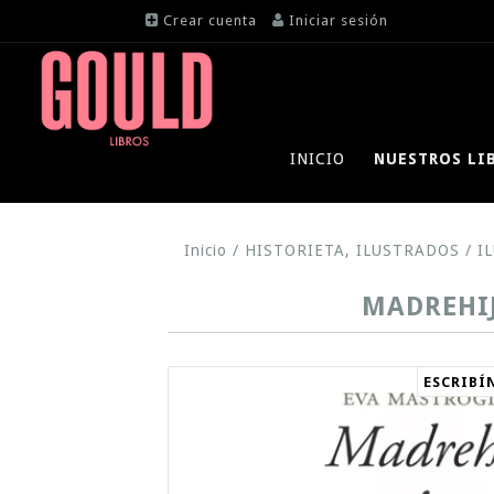
Crear cuenta
Iniciar sesión
INICIO
NUESTROS LI
Inicio
/
HISTORIETA, ILUSTRADOS
/
I
MADREHIJ
ESCRIBÍ