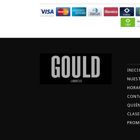
INICI
NUES
HORA
CONT
QUIÉ
CLASE
PROM