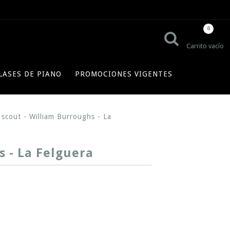
0
Carrito vacío
LASES DE PIANO
PROMOCIONES VIGENTES
scout - William Burroughs - La
s - La Felguera