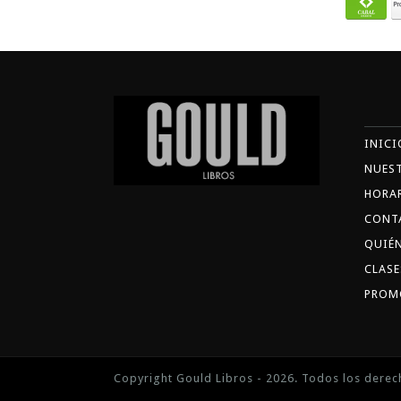
INICI
NUES
HORA
CONT
QUIÉ
CLASE
PROM
Copyright Gould Libros - 2026. Todos los derec