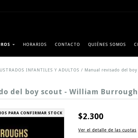
BROS
HORARIOS
CONTACTO
QUIÉNES SOMOS
C
LUSTRADOS INFANTILES Y ADULTOS
/
Manual revisado del boy 
o del boy scout - William Burrough
NOS PARA CONFIRMAR STOCK
$2.300
Ver el detalle de las cuotas