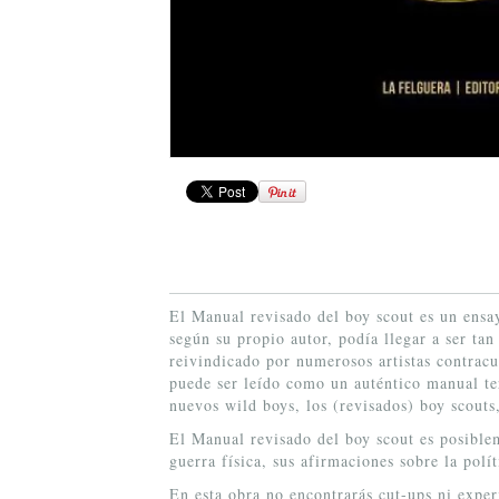
El Manual revisado del boy scout es un ensa
según su propio autor, podía llegar a ser ta
reivindicado por numerosos artistas contracu
puede ser leído como un auténtico manual ter
nuevos wild boys, los (revisados) boy scouts,
El Manual revisado del boy scout es posible
guerra física, sus afirmaciones sobre la polít
En esta obra no encontrarás cut-ups ni expe