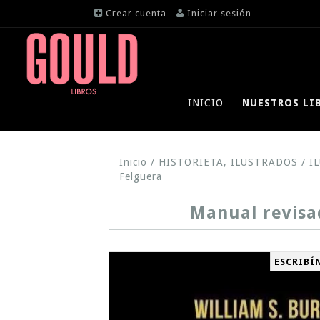
Crear cuenta
Iniciar sesión
INICIO
NUESTROS LI
Inicio
/
HISTORIETA, ILUSTRADOS
/
I
Felguera
Manual revisad
ESCRIBÍ