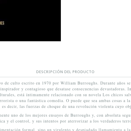
DESCRIPCIÓN DEL PRODUCTO
yo de culto escrito en 1970 por William Burroughs. Durante años s
n inspirador y contagioso que desatase consecuencias devastadoras. 
lturales, está íntimamente relacionado con su novela Los chicos sal
rorista o una fantástica comedia. O puede que sea ambas cosas a la 
 es decir, las fuerzas de choque de una revolución violenta cuyo obj
mente uno de los mejores ensayos de Burroughs y, con absoluta segu
ica y el control, y sus intentos por aterrorizar a los verdaderos terro
rimentación formal, sino un virulento y despiadado llamamiento a la