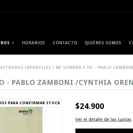
BROS
HORARIOS
CONTACTO
QUIÉNES SOMOS
C
LUSTRADOS INFANTILES
/
MI SOMBRA Y YO - PABLO ZAMBON
O - PABLO ZAMBONI /CYNTHIA OREN
NOS PARA CONFIRMAR STOCK
$24.900
Ver el detalle de las cuotas