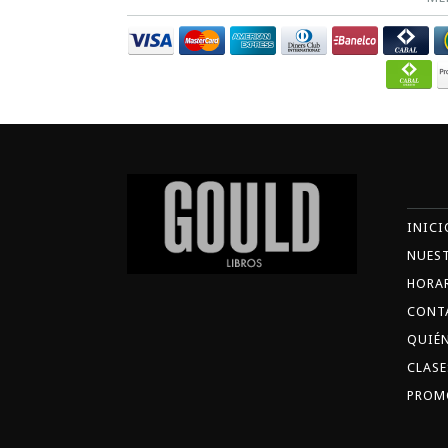
INICI
NUES
HORA
CONT
QUIÉ
CLASE
PROM