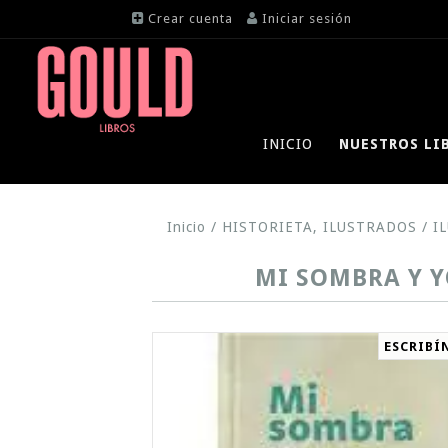
Crear cuenta
Iniciar sesión
INICIO
NUESTROS LI
Inicio
/
HISTORIETA, ILUSTRADOS
/
I
MI SOMBRA Y Y
ESCRIBÍ