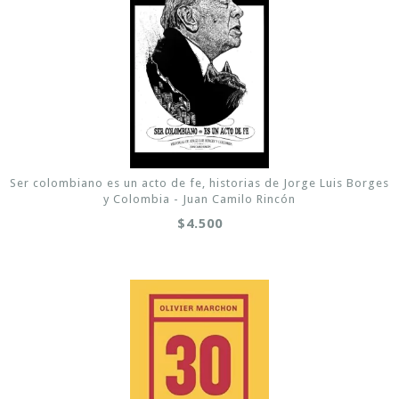
Ser colombiano es un acto de fe, historias de Jorge Luis Borges
y Colombia - Juan Camilo Rincón
$4.500