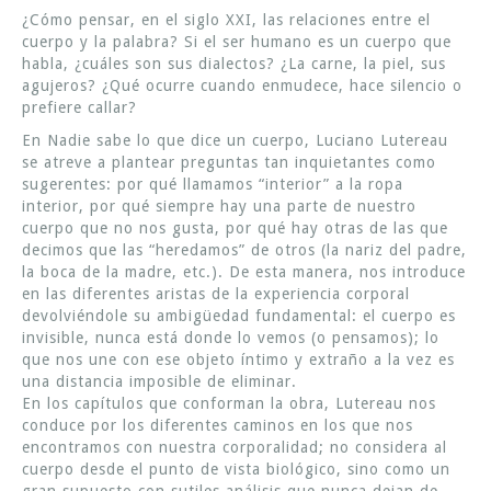
¿Cómo pensar, en el siglo XXI, las relaciones entre el
cuerpo y la palabra? Si el ser humano es un cuerpo que
habla, ¿cuáles son sus dialectos? ¿La carne, la piel, sus
agujeros? ¿Qué ocurre cuando enmudece, hace silencio o
prefiere callar?
En Nadie sabe lo que dice un cuerpo, Luciano Lutereau
se atreve a plantear preguntas tan inquietantes como
sugerentes: por qué llamamos “interior” a la ropa
interior, por qué siempre hay una parte de nuestro
cuerpo que no nos gusta, por qué hay otras de las que
decimos que las “heredamos” de otros (la nariz del padre,
la boca de la madre, etc.). De esta manera, nos introduce
en las diferentes aristas de la experiencia corporal
devolviéndole su ambigüedad fundamental: el cuerpo es
invisible, nunca está donde lo vemos (o pensamos); lo
que nos une con ese objeto íntimo y extraño a la vez es
una distancia imposible de eliminar.
En los capítulos que conforman la obra, Lutereau nos
conduce por los diferentes caminos en los que nos
encontramos con nuestra corporalidad; no considera al
cuerpo desde el punto de vista biológico, sino como un
gran supuesto con sutiles análisis que nunca dejan de