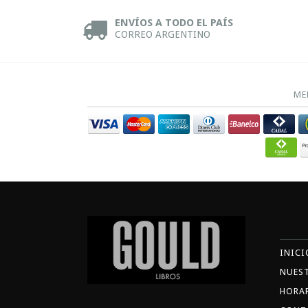
ENVÍOS A TODO EL PAÍS
CORREO ARGENTINO
ME
INICI
NUES
HORA