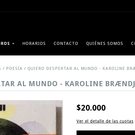
BROS
HORARIOS
CONTACTO
QUIÉNES SOMOS
C
S
/
POESÍA
/
QUIERO DESPERTAR AL MUNDO - KAROLINE BR
RTAR AL MUNDO - KAROLINE BRÆNDJ
$20.000
Ver el detalle de las cuotas