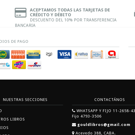
ACEPTAMOS TODAS LAS TARJETAS DE
CRÉDITO Y DÉBITO
DESCUENTO DEL 10% POR TRANSFERENCIA
BANCARIA
DIOS DE PAGO
NUESTRAS SECCIONES
CONTACTÁNOS
O
WHATSAPP Y FIJO 11-2658-4
Fijo 4793-3506
TROS LIBROS
gouldlibros@gmail.com
RIOS
Acevedo 388, CABA.