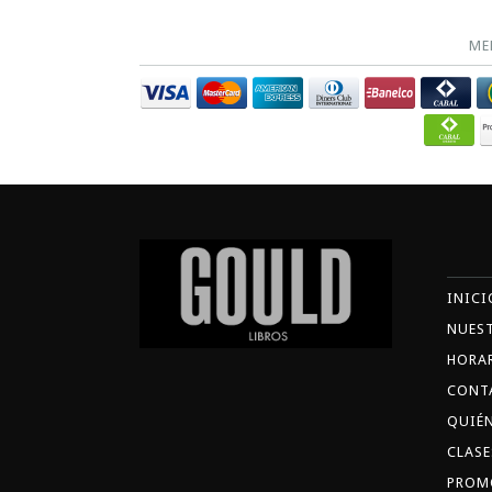
ME
INICI
NUES
HORA
CONT
QUIÉ
CLASE
PROM