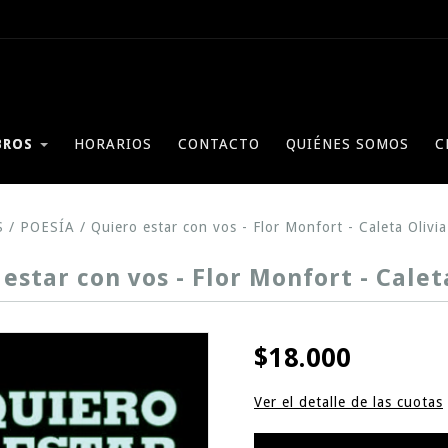
BROS
HORARIOS
CONTACTO
QUIÉNES SOMOS
C
S
/
POESÍA
/
Quiero estar con vos - Flor Monfort - Caleta Olivia
estar con vos - Flor Monfort - Calet
$18.000
Ver el detalle de las cuotas