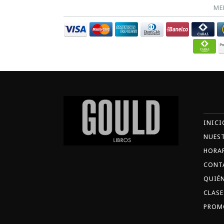
ME
INICI
NUES
HORA
CONT
QUIÉ
CLASE
PROM