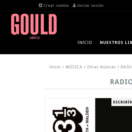
Crear cuenta
Iniciar sesión
INICIO
NUESTROS LI
Inicio
/
MÚSICA
/
Otras músicas
/
RADI
RADIO
ESCRIBÍ