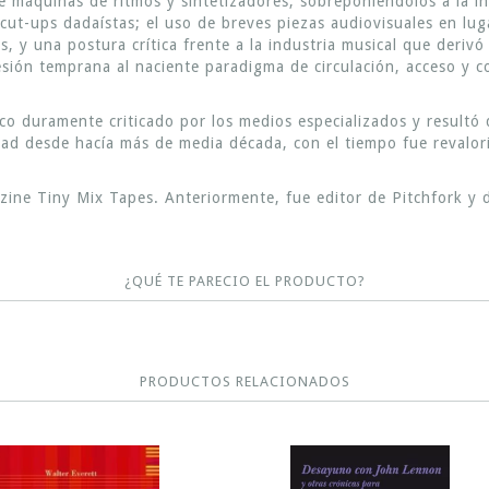
e máquinas de ritmos y sintetizadores, sobreponiéndolos a la i
e cut-ups dadaístas; el uso de breves piezas audiovisuales en lug
, y una postura crítica frente a la industria musical que derivó
hesión temprana al naciente paradigma de circulación, acceso y
co duramente criticado por los medios especializados y resultó 
ead desde hacía más de media década, con el tiempo fue reval
zine Tiny Mix Tapes. Anteriormente, fue editor de Pitchfork y d
¿QUÉ TE PARECIO EL PRODUCTO?
PRODUCTOS RELACIONADOS