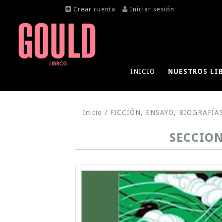
Crear cuenta
Iniciar sesión
INICIO
NUESTROS LI
Inicio
/
FICCIÓN, ENSAYO, BIOGRAFÍA
SECCION