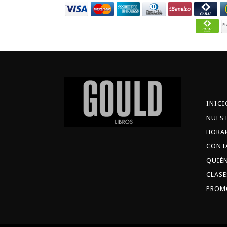
INICI
NUES
HORA
CONT
QUIÉ
CLASE
PROM