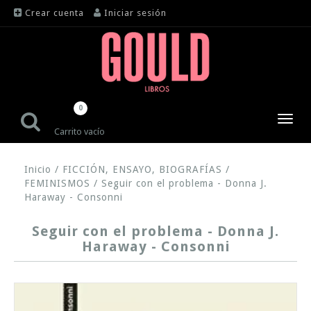
Crear cuenta
Iniciar sesión
0
Toggl
Carrito vacío
navig
Inicio
/
FICCIÓN, ENSAYO, BIOGRAFÍAS
/
FEMINISMOS
/
Seguir con el problema - Donna J.
Haraway - Consonni
Seguir con el problema - Donna J.
Haraway - Consonni