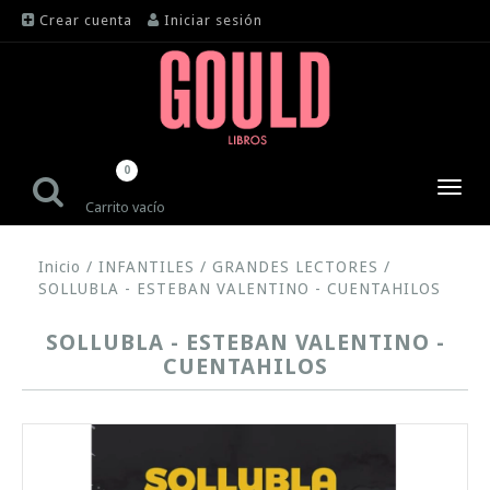
Crear cuenta
Iniciar sesión
0
Toggl
Carrito vacío
navig
Inicio
/
INFANTILES
/
GRANDES LECTORES
/
SOLLUBLA - ESTEBAN VALENTINO - CUENTAHILOS
SOLLUBLA - ESTEBAN VALENTINO -
CUENTAHILOS