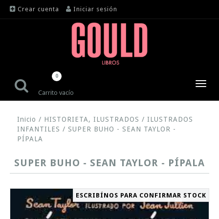
Crear cuenta
Iniciar sesión
0
Toggl
Carrito vacío
navig
Inicio
/
HISTORIETA, ILUSTRADOS
/
ILUSTRADOS
INFANTILES
/
SUPER BUHO - SEAN TAYLOR -
PÍPALA
SUPER BUHO - SEAN TAYLOR - PÍPALA
ESCRIBÍNOS PARA CONFIRMAR STOCK