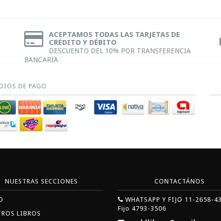
ACEPTAMOS TODAS LAS TARJETAS DE
CRÉDITO Y DÉBITO
DESCUENTO DEL 10% POR TRANSFERENCIA
BANCARIA
DIOS DE PAGO
NUESTRAS SECCIONES
CONTACTÁNOS
O
WHATSAPP Y FIJO 11-2658-4
Fijo 4793-3506
TROS LIBROS