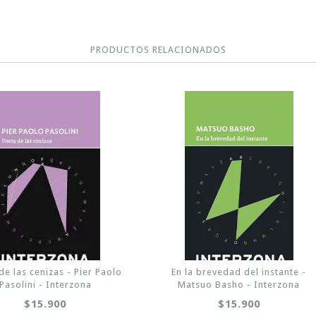
PRODUCTOS RELACIONADOS
de las cenizas - Pier Paolo
En la brevedad del instante -
Pasolini - Interzona
Matsuo Basho - Interzona
$15.900
$15.900