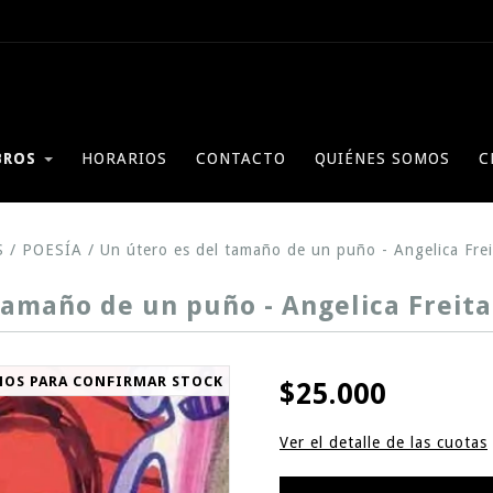
BROS
HORARIOS
CONTACTO
QUIÉNES SOMOS
C
S
/
POESÍA
/
Un útero es del tamaño de un puño - Angelica Frei
tamaño de un puño - Angelica Freitas
NOS PARA CONFIRMAR STOCK
$25.000
Ver el detalle de las cuotas