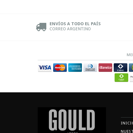
ENVÍOS A TODO EL PAÍS
CORREO ARGENTINO
ME
INICI
NUES