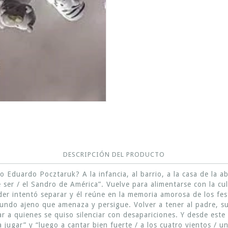
DESCRIPCIÓN DEL PRODUCTO
 Eduardo Pocztaruk? A la infancia, al barrio, a la casa de la a
 ser / el Sandro de América”. Vuelve para alimentarse con la c
der intentó separar y él reúne en la memoria amorosa de los fes
ndo ajeno que amenaza y persigue. Volver a tener al padre, sup
ar a quienes se quiso silenciar con desapariciones. Y desde est
jugar” y “luego a cantar bien fuerte / a los cuatro vientos / u