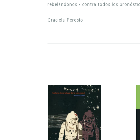
rebelándonos / contra todos los pronóstic
Graciela Perosio