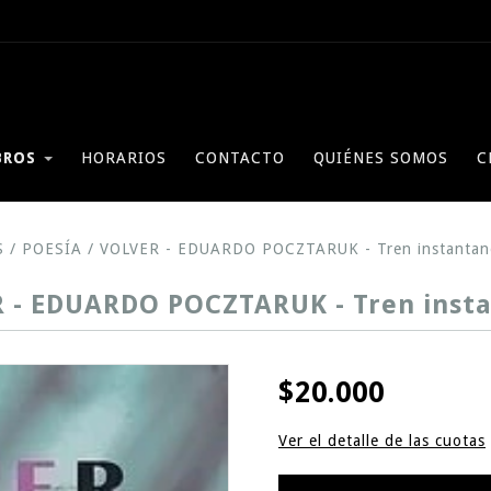
BROS
HORARIOS
CONTACTO
QUIÉNES SOMOS
C
S
/
POESÍA
/
VOLVER - EDUARDO POCZTARUK - Tren instantan
 - EDUARDO POCZTARUK - Tren inst
$20.000
Ver el detalle de las cuotas