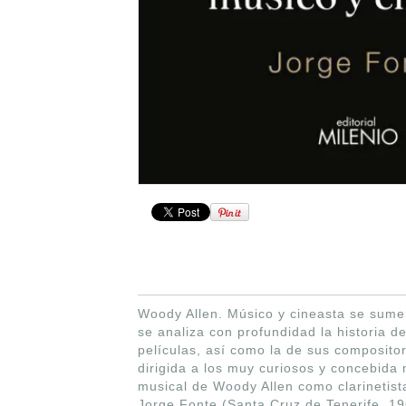
Woody Allen. Músico y cineasta se sumer
se analiza con profundidad la historia d
películas, así como la de sus composito
dirigida a los muy curiosos y concebida 
musical de Woody Allen como clarinetist
Jorge Fonte (Santa Cruz de Tenerife, 19