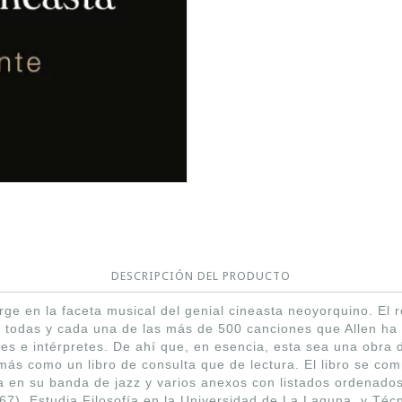
DESCRIPCIÓN DEL PRODUCTO
ge en la faceta musical del genial cineasta neoyorquino. El r
e todas y cada una de las más de 500 canciones que Allen ha 
res e intérpretes. De ahí que, en esencia, esta sea una obra
más como un libro de consulta que de lectura. El libro se co
a en su banda de jazz y varios anexos con listados ordenados
67). Estudia Filosofía en la Universidad de La Laguna, y Técn