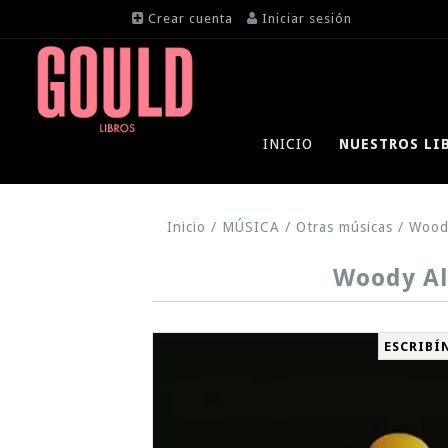
Crear cuenta
Iniciar sesión
INICIO
NUESTROS LI
Inicio
/
MÚSICA
/
Otras músicas
/
Woody
Woody All
ESCRIBÍ