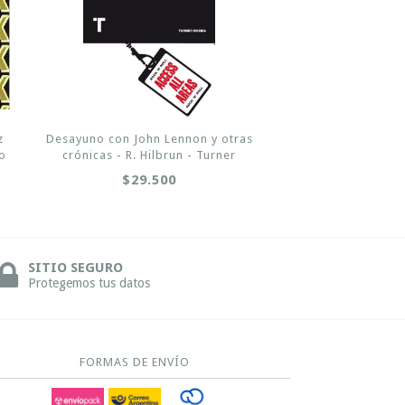
z
Desayuno con John Lennon y otras
io
crónicas - R. Hilbrun - Turner
$29.500
SITIO SEGURO
Protegemos tus datos
FORMAS DE ENVÍO