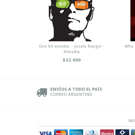
One hit wonder - Joselo Rangel -
Who 
Almadía
$32.000
ENVÍOS A TODO EL PAÍS
CORREO ARGENTINO
ME