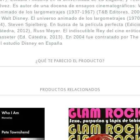
tévez. Es autor de una docena de ensayos cinematográficos: 
 animado de los largometrajes (1937-1967) (T&B Editores, 200
, Walt Disney. El universo animado de los largometrajes (197
), Steven Spielberg. En busca de la película perfecta (Edici
edra, 2012), Russ Meyer. El indiscutible Rey del cine erótico
asseter (Ed. Cátedra, 2013). En 2004 fue contratado por The
del estudio Disney en España
¿QUÉ TE PARECIO EL PRODUCTO?
PRODUCTOS RELACIONADOS