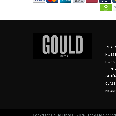
INICI
NUES
HORA
CONT
QUIÉ
CLASE
PROM
Copyright Gould Libros - 2026. Todos los derec